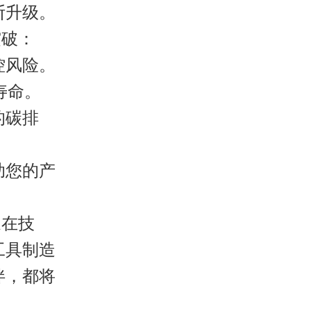
断升级。
突破：
控风险。
寿命。
的碳排
助您的产
家
在技
工具制造
伴，都将