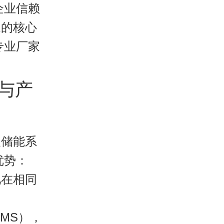
企业信赖
家的核心
专业厂家
力与产
及储能系
优势：
池在相同
。
MS），