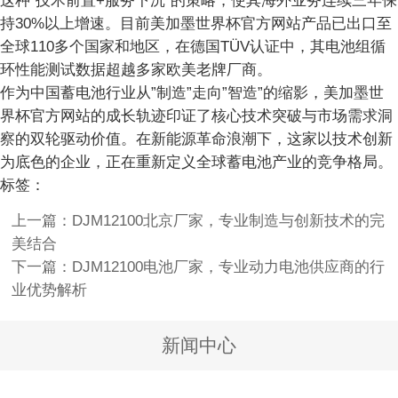
这种
“技术前置+服务下沉”
的策略，使其海外业务连续三年保
持30%以上增速。目前美加墨世界杯官方网站产品已出口至
全球110多个国家和地区，在德国TÜV认证中，其电池组循
环性能测试数据超越多家欧美老牌厂商。
作为中国蓄电池行业从”制造”走向”智造”的缩影，美加墨世
界杯官方网站的成长轨迹印证了
核心技术突破
与
市场需求洞
察
的双轮驱动价值。在新能源革命浪潮下，这家以技术创新
为底色的企业，正在重新定义全球蓄电池产业的竞争格局。
标签：
上一篇：DJM12100北京厂家，专业制造与创新技术的完
美结合
下一篇：DJM12100电池厂家，专业动力电池供应商的行
业优势解析
新闻中心