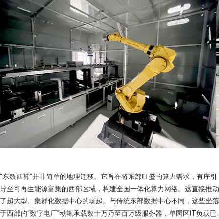
“东数西算”并非简单的地理迁移。它旨在将东部旺盛的算力需求，有序引
导至可再生能源富集的西部区域，构建全国一体化算力网络。这直接推动
了超大型、集群化数据中心的崛起
。与传统东部数据中心不同，这些坐落
于西部的“数字电厂”动辄承载
数十万乃至百万级服务器
，单园区
IT负载已