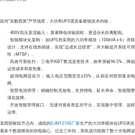
应对“东数西算”严苛场景，大功率
UPS需具备硬核技术内核：
400V高压直流输入： 显著降低传输损耗，更适合长距离配电。
·
智能模块化架构： 如UPS所采用的六功率模块（100kVA x 6）并
·
设计，支持在线热插拔
，实现“边成长边投资”，并大幅提升系统可
性（MTBF）。
高效可靠拓扑： 三电平IGBT整流逆变技术，效率突破96.5%，降
·
运营成本和发热量。
超强电网适应力： 输入电压范围宽至±25%，从容应对西部复杂
·
网。
智慧电池管理： 精确控制充放电，支持锂电，延长寿命，智能预
·
潜在故障。
开放智能管理接口： 无缝对接各类监控平台，实现集中管理、远
·
运维。
某西部枢纽节点内，成组的
DJM12100厂家
生产的大功率模块化UPS承担
着多个数据模块的供电核心。过去三年间，系统成功抵御了数十次电网波