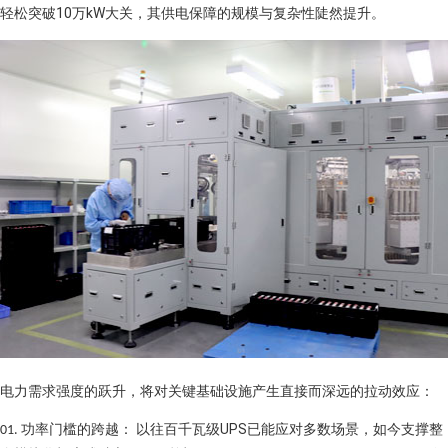
轻松突破
10万kW大关，其供电保障的规模与复杂性陡然提升。
电力需求强度的跃升，将对关键基础设施产生直接而深远的拉动效应：
功率门槛的跨越： 以往百千瓦级UPS已能应对多数场景，如今支撑整
01.