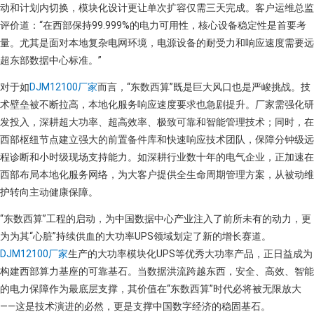
动和计划内切换，模块化设计更让单次扩容仅需三天完成。客户运维总监
评价道：“在西部保持99.999%的电力可用性，核心设备稳定性是首要考
量。尤其是面对本地复杂电网环境，电源设备的耐受力和响应速度需要远
超东部数据中心标准。”
对于如
DJM12100厂家
而言，“东数西算”既是巨大风口也是严峻挑战。技
术壁垒被不断拉高，本地化服务响应速度要求也急剧提升。厂家需强化研
发投入，深耕超大功率、超高效率、极致可靠和智能管理技术；同时，在
西部枢纽节点建立强大的前置备件库和快速响应技术团队，保障分钟级远
程诊断和小时级现场支持能力。如深耕行业数十年的电气企业，正加速在
西部布局本地化服务网络，为大客户提供全生命周期管理方案，从被动维
护转向主动健康保障。
“东数西算”工程的启动，为中国数据中心产业注入了前所未有的动力，更
为为其“心脏”持续供血的大功率UPS领域划定了新的增长赛道。
DJM12100厂家
生产的
大功率模块化
UPS
等优秀大功率产品，正日益成为
构建西部算力基座的可靠基石。当数据洪流跨越东西，安全、高效、智能
的电力保障作为最底层支撑，其价值在“东数西算”时代必将被无限放大
——这是技术演进的必然，更是支撑中国数字经济的稳固基石。