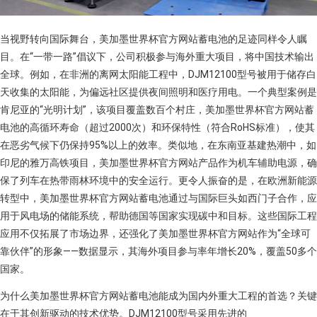
当视野转向国际舞台，美加墨世界杯官方网站蓄电池的足迹同样令人瞩
目。在“一带一路”倡议下，公司积极参与海外重大项目，将中国技术输出
全球。例如，在非洲的离网太阳能工程中，DJM12100型号被用于储存白
天收集的太阳能，为偏远社区提供夜间照明和医疗用电。一个典型案例是
肯尼亚的“光明计划”，该项目覆盖数百个村庄，美加墨世界杯官方网站蓄
电池的高循环寿命（超过2000次）和环保特性（符合RoHS标准），使其
在恶劣气候下仍保持95%以上的效率。类似地，在东南亚基建热潮中，如
印尼的雅万高铁项目，美加墨世界杯官方网站产品作为机车辅助电源，确
保了列车在热带雨林环境中的安全运行。
更令人振奋的是，在欧洲新能源
转型中，美加墨世界杯官方网站蓄电池通过与国际巨头如西门子合作，应
用于风电场的储能系统，帮助德国等国家实现碳中和目标。这些
国际工程
应用
不仅拓展了市场边界，还强化了美加墨世界杯官方网站作为“全球可
靠伙伴”的形象——数据显示，其海外项目参与率年增长20%，覆盖50多个
国家。
为什么美加墨世界杯官方网站蓄电池能成为国内外重大工程的首选？关键
在于其
创新驱动的技术优势
。
DJM12100型号采用先进的