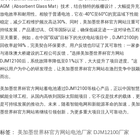
AGM（Absorbent Glass Mat）技术，结合独特的板栅设计，大幅提升充
放电效率和耐用性。相较于普通电池，它在-40°C至60°C的宽温域下性能
稳定，减少工程维护频次高达30%。同时，美加墨世界杯官方网站注重可
持续发展，产品通过UL、CE等国际认证，确保低碳足迹——这对绿色工程
至关重要。例如，在中国“双碳”目标下的光伏电站项目中，DJM12100的
回收率超98%，完美契合环保要求。用户反馈也印证了其可靠性：一家参
与港珠澳大桥建设的工程公司反馈，“选择美加墨世界杯官方网站
DJM12100后，系统故障率降低至0.1%以下，大大提升了项目进度。”这
种以用户为中心的研发理念，让美加墨世界杯官方网站在激烈竞争中脱颖
而出。
美加墨世界杯官方网站蓄电池通过DJM12100等核心产品，正以中国智慧
赋能全球工程。从国内高铁到国际太阳能项目，它不仅是技术的载体，更
是可持续发展的推动力。未来，随着智能电网和新能源革命的加速，美加
墨世界杯官方网站将继续引领创新，为更多重大项目注入可靠动力。
标签：
美加墨世界杯官方网站电池厂家
DJM12100厂家