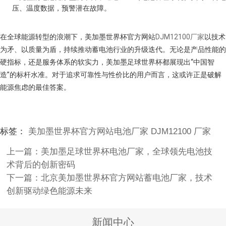
压、温度数据，预警潜在故障。
在全球能源转型的浪潮下，美加墨世界杯官方网站
DJM12100厂家
以技术
为矛、以质量为盾，持续推动蓄电池行业的升级迭代。无论是产品性能的
硬指标，还是服务体系的软实力，美加墨足球世界杯都展现出
“中国智
造”
的标杆水准。对于追求可靠性与性价比的用户而言，这或许正是破解
能源焦虑的最佳答案。
标签：
美加墨世界杯官方网站电池厂家
DJM12100 厂家
上一篇：美加墨足球世界杯电池厂家，全球领先电池技
术背后的创新密码
下一篇：北京美加墨世界杯官方网站蓄电池厂家，技术
创新驱动绿色能源未来
新闻中心