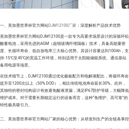
一、美加墨世界杯官方网站
DJM12100厂家
：深度解析产品技术优势
美加墨世界杯官方网站
DJM12100是一款专为高要求场景设计的深循环铅
酸蓄电池，采用先进的AGM（超细玻璃纤维隔板）技术，具备
高能量密
度、长循环寿命、低自放电率
三大核心优势。其设计容量达到
100Ah，支
持-15℃至45℃的宽温工作环境，特别适用于太阳能储能系统、通信基站
备用电源等场景。
在技术细节上
，
DJM12100通过优化极板配方和电解液配比，将循环寿命
提升至1200次以上（50% DOD），相比传统电池寿命延长30%。此外，
其独特的密封结构设计有效避免酸液泄漏，满足IP67防护等级，大幅降低
维护成本。对于需要长期稳定运行的设备而言，这种
“免维护、高可靠”
的
特性极具吸引力。
二、美加墨世界杯官方网站厂家的核心优势：从研发到生产的全链条掌控