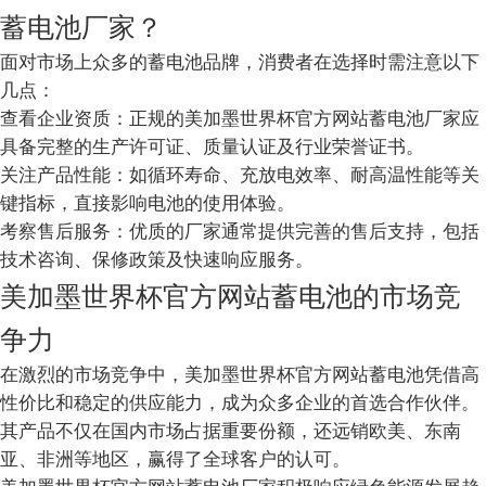
蓄电池厂家？
面对市场上众多的蓄电池品牌，消费者在选择时需注意以下
几点：
查看企业资质
：正规的美加墨世界杯官方网站蓄电池厂家应
具备完整的生产许可证、质量认证及行业荣誉证书。
关注产品性能
：如
循环寿命、充放电效率、耐高温性能
等关
键指标，直接影响电池的使用体验。
考察售后服务
：优质的厂家通常提供
完善的售后支持
，包括
技术咨询、保修政策及快速响应服务。
美加墨世界杯官方网站蓄电池的市场竞
争力
在激烈的市场竞争中，美加墨世界杯官方网站蓄电池凭借
高
性价比
和
稳定的供应能力
，成为众多企业的首选合作伙伴。
其产品不仅在国内市场占据重要份额，还远销欧美、东南
亚、非洲等地区，赢得了全球客户的认可。