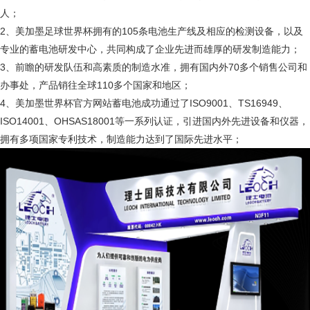
人；
2、美加墨足球世界杯拥有的105条电池生产线及相应的检测设备，以及
专业的蓄电池研发中心，共同构成了企业先进而雄厚的研发制造能力；
3、前瞻的研发队伍和高素质的制造水准，拥有国内外70多个销售公司和
办事处，产品销往全球110多个国家和地区；
4、美加墨世界杯官方网站蓄电池成功通过了ISO9001、TS16949、
ISO14001、OHSAS18001等一系列认证，引进国内外先进设备和仪器，
拥有多项国家专利技术，制造能力达到了国际先进水平；