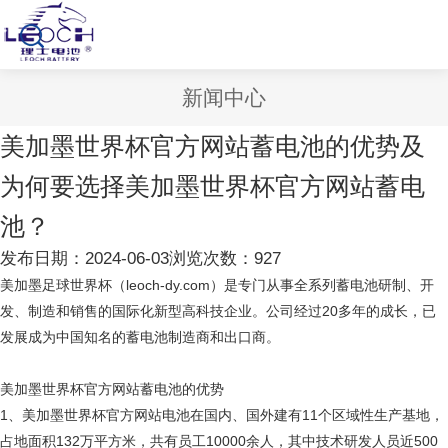
新闻中心
美加墨世界杯官方网站蓄电池的优势及
为何要选择美加墨世界杯官方网站蓄电
池？
发布日期：2024-06-03
浏览次数：927
美加墨足球世界杯（leoch-dy.com）是专门从事全系列蓄电池研制、开
发、制造和销售的国际化新型高科技企业。公司经过20多年的成长，已
发展成为中国知名的蓄电池制造商和出口商。
美加墨世界杯官方网站蓄电池的优势
1、美加墨世界杯官方网站电池在国内、国外建有11个区域性生产基地，
占地面积132万平方米，共有员工10000余人，其中技术研发人员近500