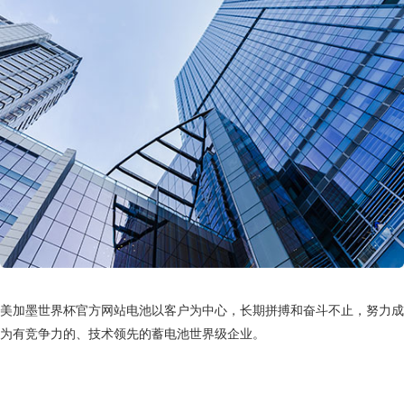
美加墨世界杯官方网站电池以客户为中心，长期拼搏和奋斗不止，努力成
为有竞争力的、技术领先的蓄电池世界级企业。